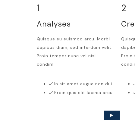
1
2
Analyses
Cre
Quisque eu euismod arcu. Morbi
Quisq
dapibus diam, sed interdum velit.
dapibu
Proin tempor nunc vel nisl
Proin 
condim.
condi
In sit amet augue non dui
Proin quis elit lacinia arcu