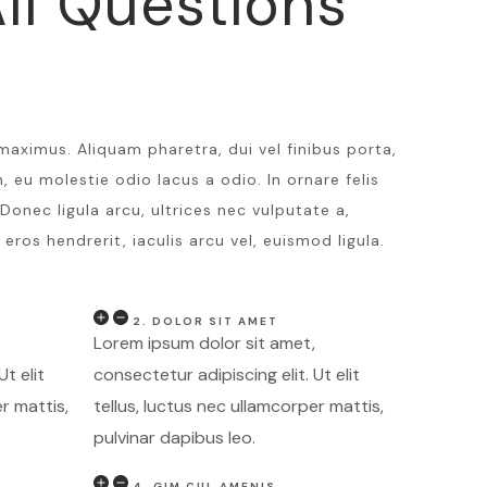
ll Questions
maximus. Aliquam pharetra, dui vel finibus porta,
, eu molestie odio lacus a odio. In ornare felis
Donec ligula arcu, ultrices nec vulputate a,
 eros hendrerit, iaculis arcu vel, euismod ligula.
2. DOLOR SIT AMET
Lorem ipsum dolor sit amet,
Ut elit
consectetur adipiscing elit. Ut elit
r mattis,
tellus, luctus nec ullamcorper mattis,
pulvinar dapibus leo.
4. GIM CUL AMENIS