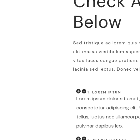
Check A
Below
Sed tristique ac lorem quis 
elit massa vestibulum sapien
vitae lacus congue pretium. 
lacinia sed lectus. Donec vel
1. LOREM IPSUM
Lorem ipsum dolor sit amet,
consectetur adipiscing elit. 
tellus, luctus nec ullamcorpe
pulvinar dapibus leo.
3. AVENIT CONSIC